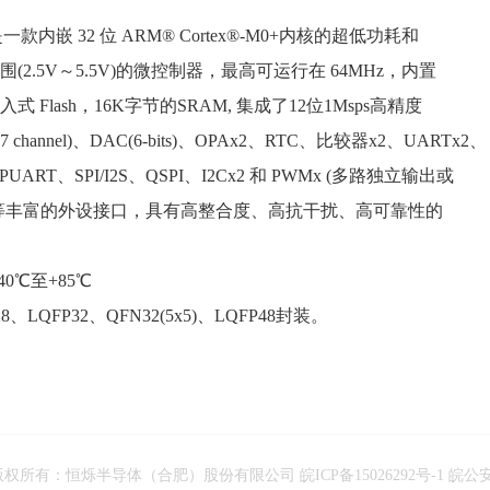
 是一款内嵌 32 位 ARM® Cortex®-M0+内核的超低功耗和
(2.5V～5.5V)的微控制器，最高可运行在 64MHz，内置
入式 Flash，16K字节的SRAM, 集成了12位1Msps高精度
7 channel)、DAC(6-bits)、OPAx2、RTC、比较器x2、UARTx2、
PUART、SPI/I2S、QSPI、I2Cx2 和 PWMx (多路独立输出或
等丰富的外设接口，具有高整合度、高抗干扰、高可靠性的
0℃至+85℃
8、LQFP32、QFN32(5x5)、LQFP48封装。
版权所有：恒烁半导体（合肥）股份有限公司
皖ICP备15026292号-1
皖公安备